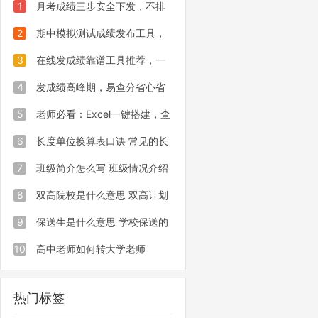
1
月考成绩三步安全下发，不排
名、不公开，易查分一键轻松实现
2
期中模拟测试成绩发布工具，
让家长扫码查询高效又便捷
3
在线发成绩靠谱工具推荐，一
分钟发布全班成绩查询，家长自主查
4
发成绩高峰期，易查分省心省
询
力批量下发全班全校考试分数
5
老师必看：Excel一键搭建，查
分从此超方便
6
长度单位换算表口诀 常见的长
度单位之间的进率一览
7
班级简介怎么写 班级情况介绍
范文
8
双高院校是什么意思 双高计划
院校特点介绍
9
保送生是什么意思 学校保送的
意思介绍
10
高中老师如何转大学老师
热门标签