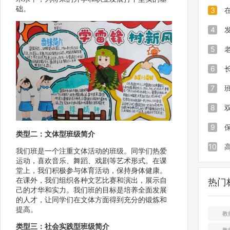
础。
名、不
试成绩
3
分一键
让家长
靠谱工
4
效又便
分钟发
期，易
5
查询，
力批量
xce
6
询
校考试
分从此
算表口
7
长度单
么写 
8
率一览
绍范文
什么意
9
类型二：文体型班级简介
划院校
么意思
10
我们班是一个注重文体活动的班级。同学们热爱
运动，喜欢音乐、舞蹈、戏剧等艺术形式。在课
的意思
何转大
堂上，我们积极参与体育活动，保持身体健康。
在课外，我们组织各种文艺比赛和演出，展示自
热门
己的才华和实力。我们班的目标是培养全面发展
的人才，让同学们在文体方面得到充分的锻炼和
提高。
教
类型三：社会实践型班级简介
教