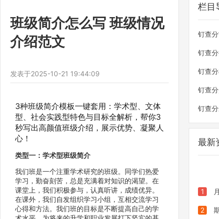
栏目
班级简介怎么写 班级情况
钉查分
介绍范文
钉查分
钉查分
发表于
2025-10-21 19:44:09
钉查分
3种班级简介模板一键套用：学术型、文体
钉查分
型、社会实践型特色与目标全解析，帮你3
秒写出高颜值班级介绍，展示优势、凝聚人
心！
最新
类型一：学术型班级简介
我们班是一个注重学术研究的班级。同学们热爱
学习，勤奋刻苦，总是充满着对知识的渴望。在
课堂上，我们积极参与，认真听讲，成绩优异。
1
在课外，我们自发组织学习小组，互相交流学习
心得和方法。我们班的目标是不断提高自己的学
步安全
2
术水平，为将来的升学和职业发展打下坚实的基